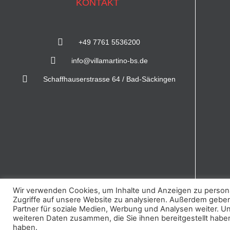
KONTAKT
+49 7761 5536200
info@villamartino-bs.de
Schaffhauserstrasse 64 / Bad-Säckingen
Wir verwenden Cookies, um Inhalte und Anzeigen zu personal
Zugriffe auf unsere Website zu analysieren. Außerdem gebe
Partner für soziale Medien, Werbung und Analysen weiter. U
weiteren Daten zusammen, die Sie ihnen bereitgestellt habe
© Copyright Villamartino.de
Design vo
haben.