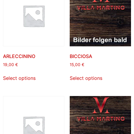
ARLECCININO
BICCIOSA
19,00
€
15,00
€
Select options
Select options