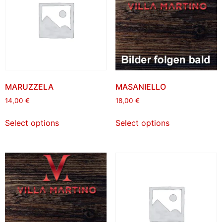
MARUZZELA
MASANIELLO
14,00
€
18,00
€
Select options
Select options