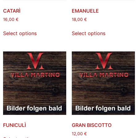
CATARÌ
EMANUELE
16,00
€
18,00
€
Select options
Select options
FUNICULÌ
GRAN BISCOTTO
12,00
€